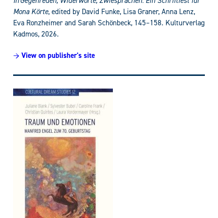
In
Gegenreden, Widerworte, Zwiesprachen
:
Ein Schriftfest für
Mona Körte
, edited by
David Funke, Lisa Graner, Anna Lenz,
Eva Ronzheimer and Sarah Schönbeck,
1
45–158. Kulturverlag
Kadmos, 2026.
→ View on publisher's site