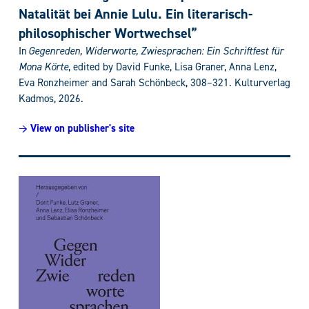
Natalität bei Annie Lulu. Ein literarisch-
philosophischer Wortwechsel”
In
Gegenreden, Widerworte, Zwiesprachen
:
Ein Schriftfest für
Mona Körte
, edited by
David Funke, Lisa Graner, Anna Lenz,
Eva Ronzheimer and Sarah Schönbeck, 308–321
. Kulturverlag
Kadmos, 2026.
→ View on publisher's site