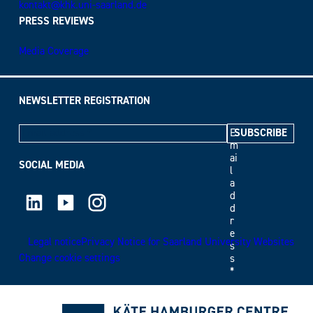
kontakt@khk.uni-saarland.de
PRESS REVIEWS
Media Coverage
NEWSLETTER REGISTRATION
E
m
ai
SOCIAL MEDIA
l
a
LinkedIn
Youtube
Instagram
d
d
r
e
Legal notice
Privacy Notice for Saarland University Websites
s
Change cookie settings
s
*