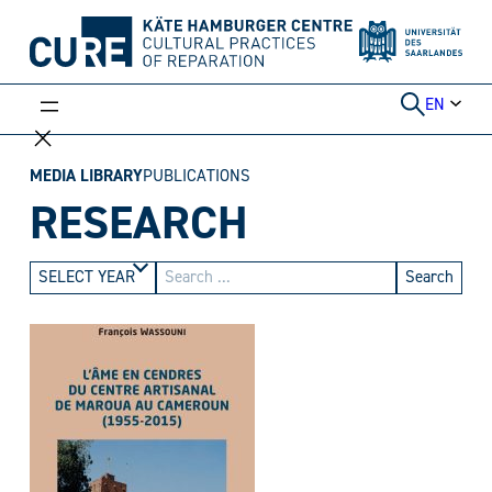
Skip
to
content
EN
MEDIA LIBRARY
PUBLICATIONS
RESEARCH
Search
SELECT YEAR