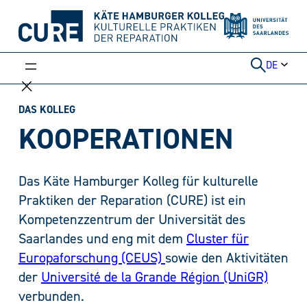
Weiter
zum
Inhalt
DE
DAS KOLLEG
KOOPERATIONEN
Das Käte Hamburger Kolleg für kulturelle
Praktiken der Reparation (CURE) ist ein
Kompetenzzentrum der Universität des
Saarlandes und eng mit dem
Cluster für
Europaforschung (CEUS)
sowie den Aktivitäten
der
Université de la Grande Région (UniGR)
verbunden.