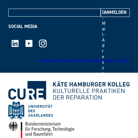
E
-
M
SOCIAL MEDIA
ai
l-
LinkedIn
Youtube
Instagram
A
d
r
e
Impressum
Datenschutz
Change cookie settings
s
s
e
*