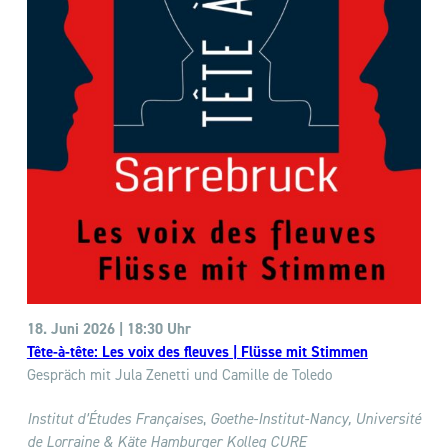
18. Juni 2026 | 18:30 Uhr
Tête-à-tête: Les voix des fleuves | Flüsse mit Stimmen
Gespräch mit Jula Zenetti und Camille de Toledo
Institut d’Études Françaises
,
Goethe-Institut-Nancy, Université
de Lorraine & Käte Hamburger Kolleg CURE