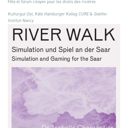
Fête et forum citoyen pour les droits des rivières
Kulturgut Ost
,
Käte Hamburger Kolleg CURE
&
Goethe-
Institut-Nancy