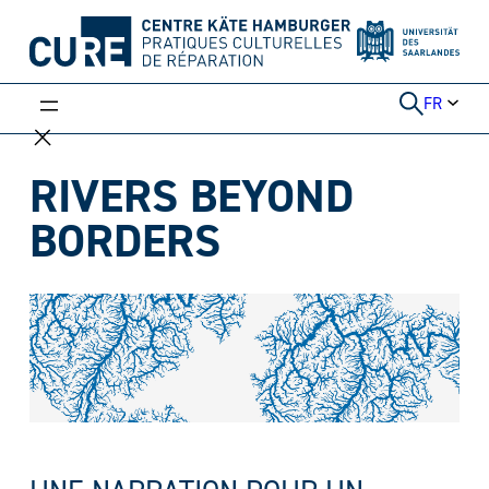
Aller
au
contenu
FR
RIVERS BEYOND
BORDERS