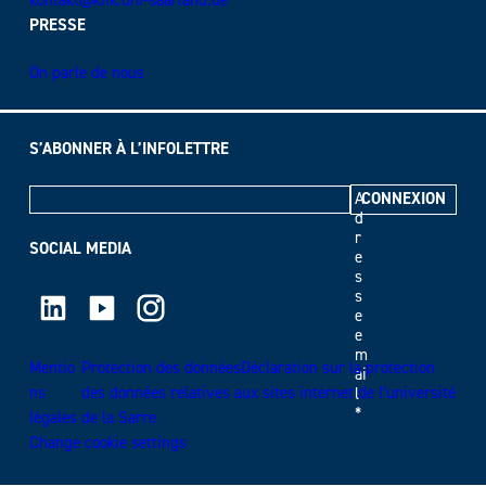
kontakt@khk.uni-saarland.de
PRESSE
On parle de nous
S’ABONNER À L’INFOLETTRE
A
d
r
SOCIAL MEDIA
e
s
LinkedIn
Youtube
Instagram
s
e
e
m
Mentio
Protection des donnéesDéclaration sur la protection
ai
ns
des données relatives aux sites internet de l’université
l
*
légales
de la Sarre
Change cookie settings