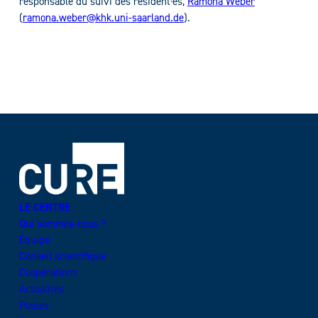
responsable du suivi des résident·es,
Ramona Weber
(
ramona.weber@khk.uni-saarland.de
).
LE CENTRE
Qui sommes-nous ?
Équipe
Conseil scientifique
Coopérations
Actualités
Postes