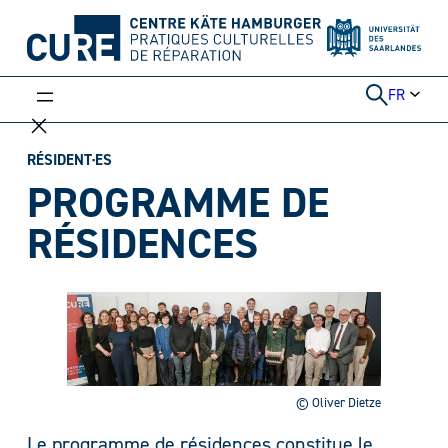
Aller
au
contenu
FR
RÉSIDENT·ES
PROGRAMME DE
RÉSIDENCES
© Oliver Dietze
Le programme de résidences constitue le