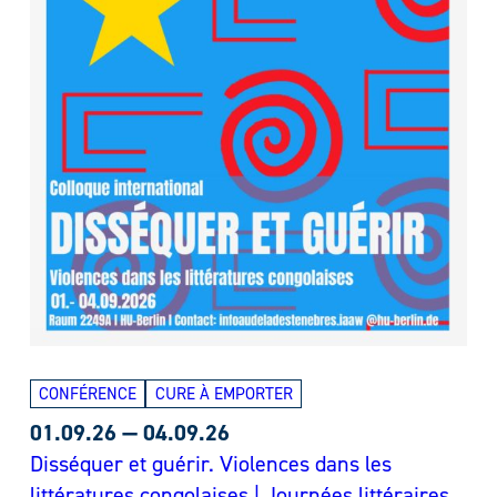
CONFÉRENCE
CURE À EMPORTER
01.09.26
—
04.09.26
Disséquer et guérir. Violences dans les
littératures congolaises | Journées littéraires