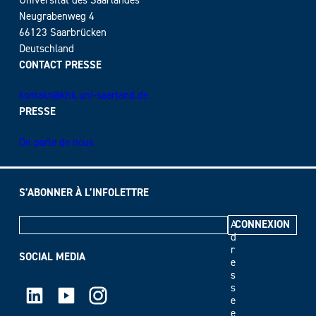
Universität des Saarlandes
Neugrabenweg 4
66123 Saarbrücken
Deutschland
CONTACT PRESSE
kontakt@khk.uni-saarland.de
PRESSE
On parle de nous
S’ABONNER À L’INFOLETTRE
A
d
r
SOCIAL MEDIA
e
s
LinkedIn
Youtube
Instagram
s
e
e