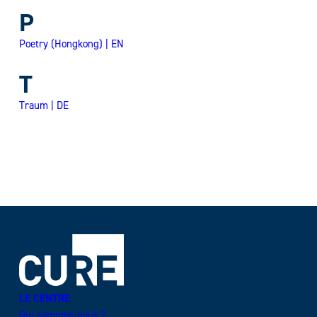
P
Poetry (Hongkong) | EN
T
Traum | DE
LE CENTRE
Qui sommes-nous ?