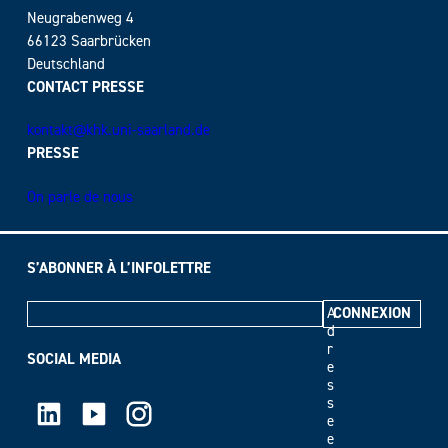
Neugrabenweg 4
66123 Saarbrücken
Deutschland
CONTACT PRESSE
kontakt@khk.uni-saarland.de
PRESSE
On parle de nous
S’ABONNER À L’INFOLETTRE
A
d
r
SOCIAL MEDIA
e
s
LinkedIn
Youtube
Instagram
s
e
e