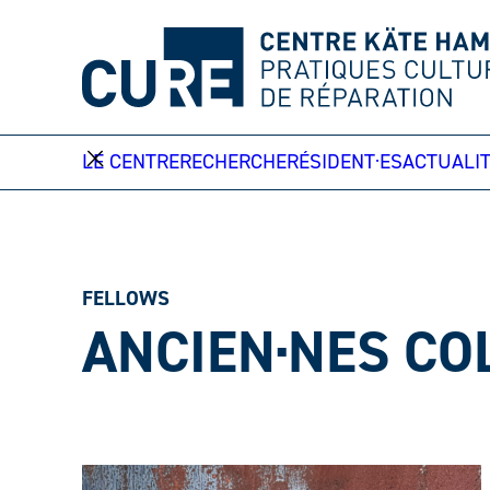
Aller
au
contenu
LE CENTRE
RECHERCHE
RÉSIDENT·ES
ACTUALI
FELLOWS
ANCIEN·NES CO