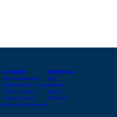
ACTUALITÉS
MÉDIATHÈQUE
Tous les événements
Blog
Käte Hamburger Lectures
Glossaire
CURE à emporter
Podcast
Colloque du mardi
Rhinozeros
es
Archives des événements