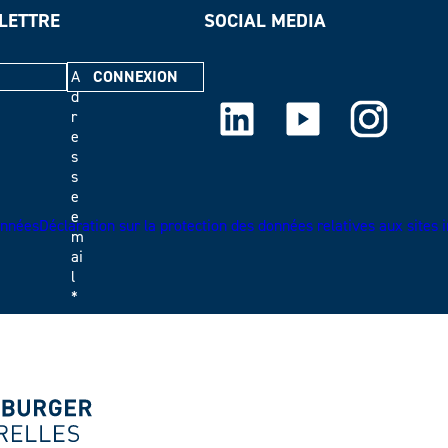
OLETTRE
SOCIAL MEDIA
A
d
LinkedIn
Youtube
Instagram
r
e
s
s
e
e
nnéesDéclaration sur la protection des données relatives aux sites in
m
ai
l
*