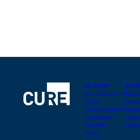
LE CENTRE
RECH
Qui sommes-nous ?
Progr
Équipe
Projet
Conseil scientifique
Public
Coopérations
Univer
Actualités
Les Ce
Postes