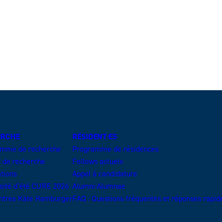
ERCHE
RÉSIDENT·ES
amme de recherche
Programme de résidences
s de recherche
Fellows actuels
ations
Appel à candidature
sité d’été CURE 2026
Alumni·Alumnae
ntres Käte Hamburger
FAQ : Questions fréquentes et réponses rapid