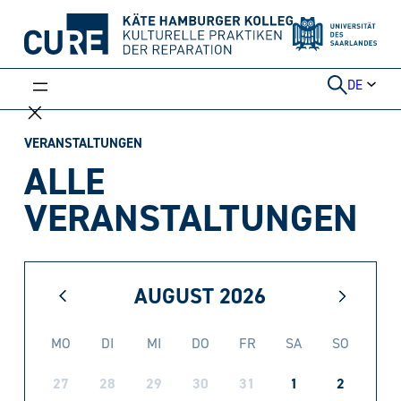
Weiter
zum
Inhalt
DE
VERANSTALTUNGEN
ALLE
VERANSTALTUNGEN
AUGUST
2026
MO
DI
MI
DO
FR
SA
SO
27
28
29
30
31
1
2