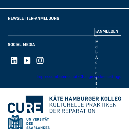
NEWSLETTER-ANMELDUNG
E
-
M
SOCIAL MEDIA
ai
l-
LinkedIn
Youtube
Instagram
A
d
r
e
Impressum
Datenschutz
Change cookie settings
s
s
e
*