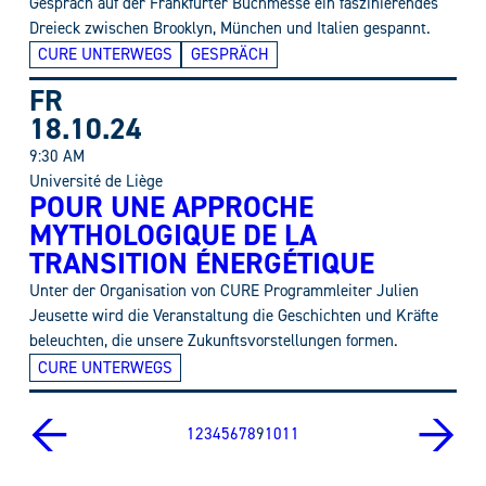
Gespräch auf der Frankfurter Buchmesse ein faszinierendes
Dreieck zwischen Brooklyn, München und Italien gespannt.
CURE UNTERWEGS
GESPRÄCH
FR
18.10.24
9:30 AM
Université de Liège
POUR UNE APPROCHE
MYTHOLOGIQUE DE LA
TRANSITION ÉNERGÉTIQUE
Unter der Organisation von CURE Programmleiter Julien
Jeusette wird die Veranstaltung die Geschichten und Kräfte
beleuchten, die unsere Zukunftsvorstellungen formen.
CURE UNTERWEGS
←
→
1
2
3
4
5
6
7
8
9
10
11