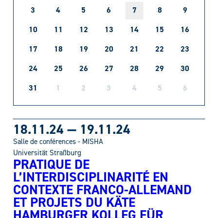
3
4
5
6
7
8
9
10
11
12
13
14
15
16
17
18
19
20
21
22
23
24
25
26
27
28
29
30
31
1
2
3
4
5
6
18.11.24
—
19.11.24
Salle de conférences - MISHA
Universität Straßburg
PRATIQUE DE
L’INTERDISCIPLINARITÉ EN
CONTEXTE FRANCO-ALLEMAND
ET PROJETS DU KÄTE
HAMBURGER KOLLEG FÜR