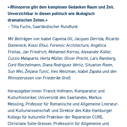
»
Rhinozeros
gibt dem komplexen Gedanken Raum und Zeit.
Unverzichtbar in diesen politisch wie ökologisch
dramatischen Zeiten.«
– Tilla Fuchs, Saarländischer Rundfunk
Mit Beiträgen von Isabel Capeloa Gil, Jacques Derrida, Ricardo
Domeneck, Kossi Efoui, Forensic Architecture, Angélica
Freitas, Jan Friedrich, Mohamed Kerrou, Alexander Koller,
Curzio Malaparte, Herta Müller, Oliver Precht, Lars Ramberg,
Cord Riechelmann, Diana Rodríguez Vértiz, Situation Room,
Sun Wei, Željana Tunić, Ines Weizman, Isabel Zapata und den
Rhinozerossen von Friederike Groß.
Herausgeber:innen: Franck Hofmann, Komparatist und
Kulturhistoriker, Universität des Saarlandes, Markus
Messling, Professor für Romanische und Allgemeine Literatur-
und Kulturwissenschaft und Direktor des Käte Hamburger
Kollegs für kulturelle Praktiken der Reparation CURE,
Christiane Solte-Gresser, Professorin für Allgemeine und