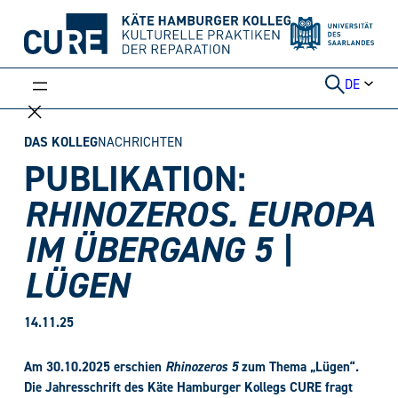
Weiter
zum
Inhalt
DE
DAS KOLLEG
NACHRICHTEN
PUBLIKATION:
RHINOZEROS. EUROPA
IM ÜBERGANG 5 |
LÜGEN
14.11.25
Am 30.10.2025 erschien
Rhinozeros 5
zum Thema „Lügen“.
Die Jahresschrift des Käte Hamburger Kollegs CURE fragt