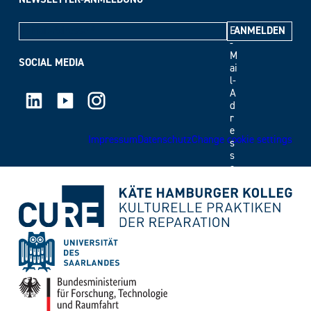
E
-
M
SOCIAL MEDIA
ai
l-
LinkedIn
Youtube
Instagram
A
d
r
e
Impressum
Datenschutz
Change cookie settings
s
s
e
*