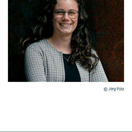
© Jörg Pütz