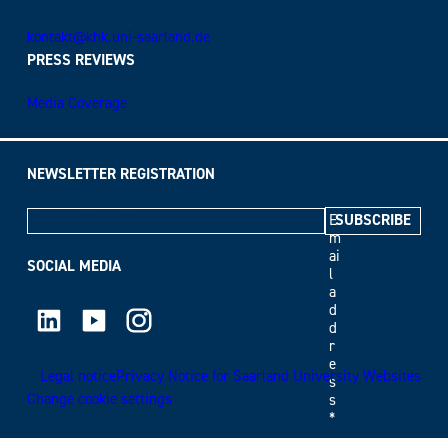
kontakt@khk.uni-saarland.de
PRESS REVIEWS
Media Coverage
NEWSLETTER REGISTRATION
E
m
ai
SOCIAL MEDIA
l
a
LinkedIn
Youtube
Instagram
d
d
r
e
Legal notice
Privacy Notice for Saarland University Websites
s
Change cookie settings
s
*