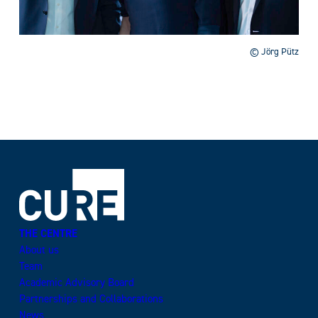
© Jörg Pütz
THE CENTRE
About us
Team
Academic Advisory Board
Partnerships and Collaborations
News