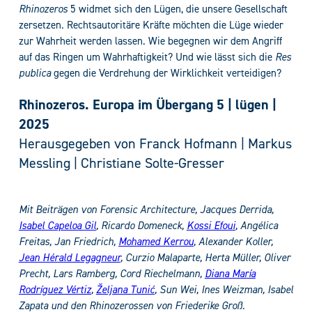
Rhinozeros
5 widmet sich den Lügen, die unsere Gesellschaft
zersetzen. Rechtsautoritäre Kräfte möchten die Lüge wieder
zur Wahrheit werden lassen. Wie begegnen wir dem Angriff
auf das Ringen um Wahrhaftigkeit? Und wie lässt sich die
Res
publica
gegen die Verdrehung der Wirklichkeit verteidigen?
Rhinozeros. Europa im Übergang 5 | lügen |
2025
Herausgegeben von Franck Hofmann | Markus
Messling | Christiane Solte-Gresser
Mit Beiträgen von Forensic Architecture, Jacques Derrida,
Isabel Capeloa Gil
, Ricardo Domeneck,
Kossi Efoui
, Angélica
Freitas, Jan Friedrich,
Mohamed Kerrou
, Alexander Koller,
Jean Hérald Legagneur
, Curzio Malaparte, Herta Müller, Oliver
Precht, Lars Ramberg, Cord Riechelmann,
Diana María
Rodríguez Vértiz
,
Željana Tunić
, Sun Wei, Ines Weizman, Isabel
Zapata und den Rhinozerossen von Friederike Groß.