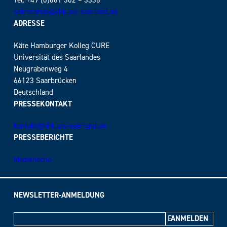
Tel: +49 (0)681 302 – 3336
sekretariat@khk.uni-saarland.de
ADRESSE
Käte Hamburger Kolleg CURE
Universität des Saarlandes
Neugrabenweg 4
66123 Saarbrücken
Deutschland
PRESSEKONTAKT
kontakt@khk.uni-saarland.de
PRESSEBERICHTE
Medienecho
NEWSLETTER-ANMELDUNG
E