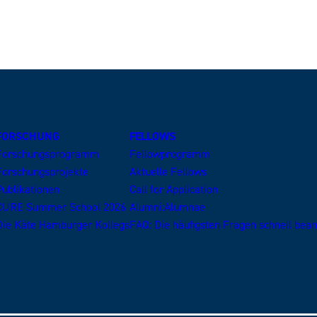
FORSCHUNG
FELLOWS
Forschungsprogramm
Fellowprogramm
Forschungsprojekte
Aktuelle Fellows
Publikationen
Call for Application
CURE Summer School 2026
Alumni:Alumnae
Die Käte Hamburger Kollegs
FAQ: Die häufigsten Fragen schnell bea