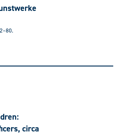
Kunstwerke
72–80.
ldren:
icers, circa