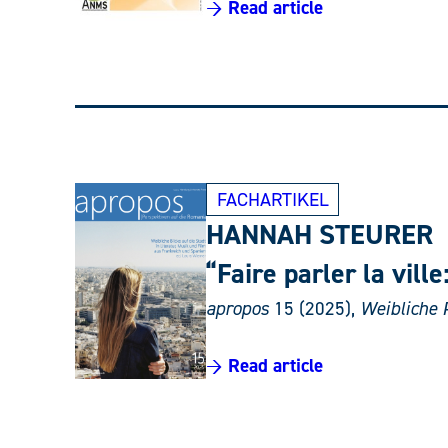
→ Read article
FACHARTIKEL
HANNAH STEURER
“Faire parler la vill
apropos
15 (2025),
Weibliche 
→ Read article