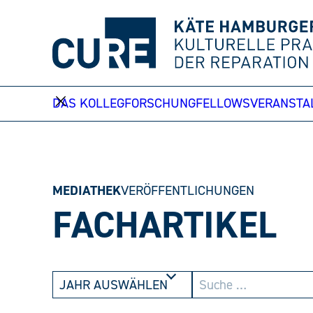
Weiter
zum
Inhalt
DAS KOLLEG
FORSCHUNG
FELLOWS
VERANSTA
MEDIATHEK
VERÖFFENTLICHUNGEN
FACHARTIKEL
JAHR AUSWÄHLEN