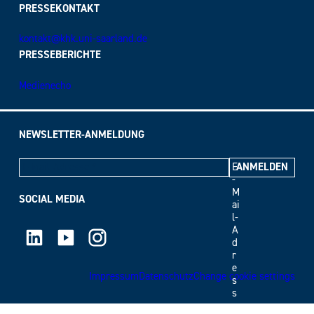
PRESSEKONTAKT
kontakt@khk.uni-saarland.de
PRESSEBERICHTE
Medienecho
NEWSLETTER-ANMELDUNG
E
-
M
SOCIAL MEDIA
ai
l-
LinkedIn
Youtube
Instagram
A
d
r
e
Impressum
Datenschutz
Change cookie settings
s
s
e