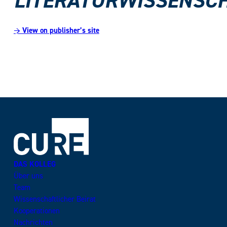
LITERATURWISSENSC
→ View on publisher’s site
DAS KOLLEG
Über uns
Team
Wissenschaftlicher Beirat
Kooperationen
Nachrichten