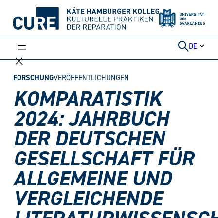
Weiter
zum
Inhalt
DE
FORSCHUNG
VERÖFFENTLICHUNGEN
KOMPARATISTIK
2024: JAHRBUCH
DER DEUTSCHEN
GESELLSCHAFT FÜR
ALLGEMEINE UND
VERGLEICHENDE