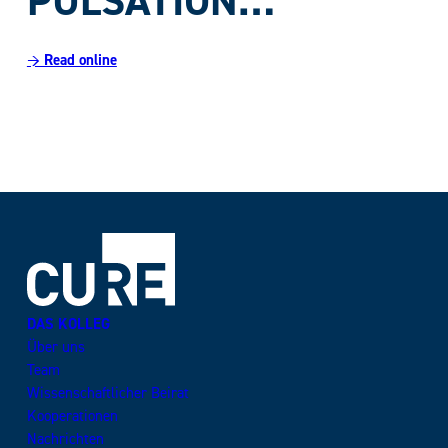
PULSATION…”
→ Read online
DAS KOLLEG
Über uns
Team
Wissenschaftlicher Beirat
Kooperationen
Nachrichten