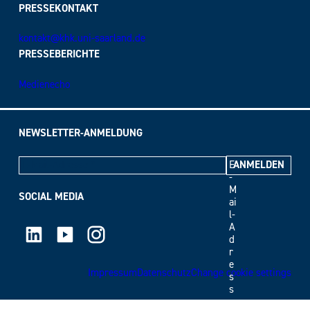
PRESSEKONTAKT
kontakt@khk.uni-saarland.de
PRESSEBERICHTE
Medienecho
NEWSLETTER-ANMELDUNG
E
-
M
SOCIAL MEDIA
ai
l-
LinkedIn
Youtube
Instagram
A
d
r
e
Impressum
Datenschutz
Change cookie settings
s
s
e