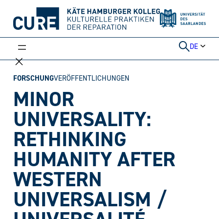
Weiter
zum
Inhalt
DE
FORSCHUNG
VERÖFFENTLICHUNGEN
MINOR
UNIVERSALITY:
RETHINKING
HUMANITY AFTER
WESTERN
UNIVERSALISM /