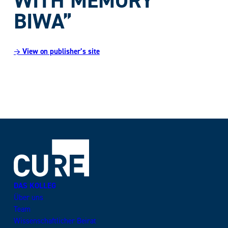
WITH MEMORY
BIWA”
→ View on publisher’s site
DAS KOLLEG
Über uns
Team
Wissenschaftlicher Beirat