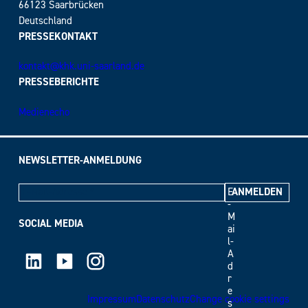
66123 Saarbrücken
Deutschland
PRESSEKONTAKT
kontakt@khk.uni-saarland.de
PRESSEBERICHTE
Medienecho
NEWSLETTER-ANMELDUNG
E
-
M
SOCIAL MEDIA
ai
l-
LinkedIn
Youtube
Instagram
A
d
r
e
Impressum
Datenschutz
Change cookie settings
s