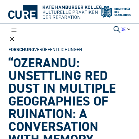
Weiter
zum
Inhalt
DE
FORSCHUNG
VERÖFFENTLICHUNGEN
“OZERANDU:
UNSETTLING RED
DUST IN MULTIPLE
GEOGRAPHIES OF
RUINATION: A
CONVERSATION