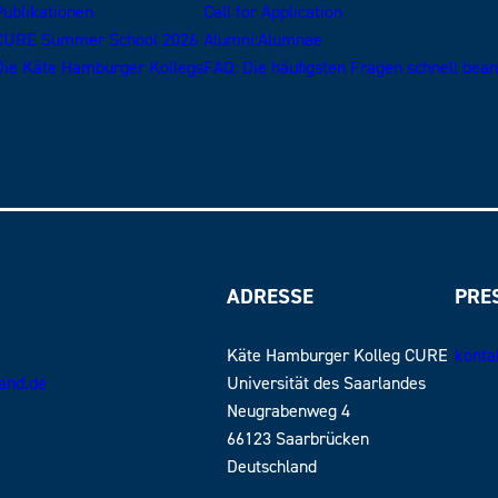
Publikationen
Call for Application
CURE Summer School 2026
Alumni:Alumnae
Die Käte Hamburger Kollegs
FAQ: Die häufigsten Fragen schnell bea
ADRESSE
PRE
Käte Hamburger Kolleg CURE
konta
land.de
Universität des Saarlandes
Neugrabenweg 4
66123 Saarbrücken
Deutschland