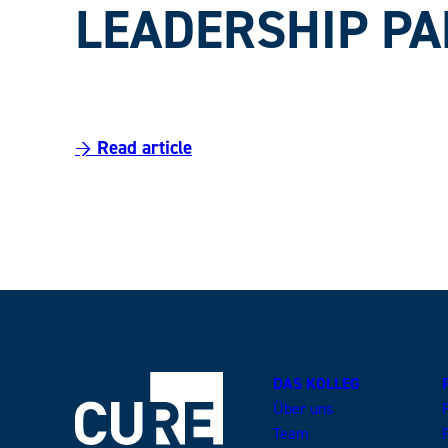
LEADERSHIP PA
→ Read article
DAS KOLLEG
Über uns
Team