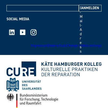
E
-
M
SOCIAL MEDIA
ai
l-
LinkedIn
Youtube
Instagram
A
d
r
e
Impressum
Datenschutz
Change cookie settings
s
s
e
*