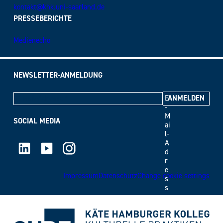
kontakt@khk.uni-saarland.de
PRESSEBERICHTE
Medienecho
NEWSLETTER-ANMELDUNG
E
-
M
SOCIAL MEDIA
ai
l-
LinkedIn
Youtube
Instagram
A
d
r
e
Impressum
Datenschutz
Change cookie settings
s
s
e
*