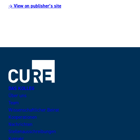
→ View on publisher’s site
DAS KOLLEG
Über uns
Team
Wissenschaftlicher Beirat
Kooperationen
Nachrichten
Stellenausschreibungen
Kontakt