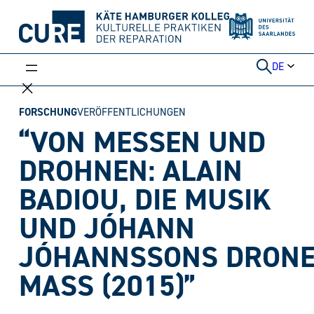
Weiter
zum
Inhalt
DE
FORSCHUNG
VERÖFFENTLICHUNGEN
“VON MESSEN UND
DROHNEN: ALAIN
BADIOU, DIE MUSIK
UND JÓHANN
JÓHANNSSONS DRON
MASS (2015)”