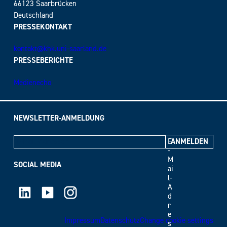
66123 Saarbrücken
Deutschland
PRESSEKONTAKT
kontakt@khk.uni-saarland.de
PRESSEBERICHTE
Medienecho
NEWSLETTER-ANMELDUNG
E
-
M
SOCIAL MEDIA
ai
l-
LinkedIn
Youtube
Instagram
A
d
r
e
Impressum
Datenschutz
Change cookie settings
s