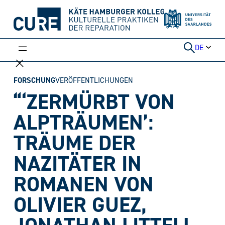
Weiter
zum
Inhalt
DE
FORSCHUNG
VERÖFFENTLICHUNGEN
“‘ZERMÜRBT VON
ALPTRÄUMEN’:
TRÄUME DER
NAZITÄTER IN
ROMANEN VON
OLIVIER GUEZ,