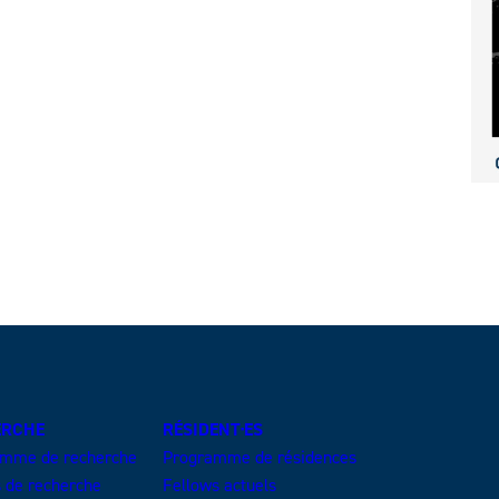
ERCHE
RÉSIDENT·ES
amme de recherche
Programme de résidences
s de recherche
Fellows actuels