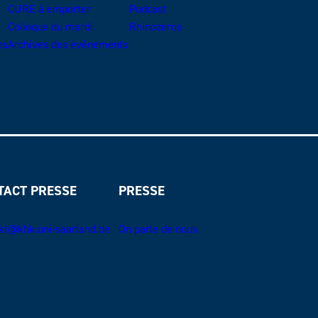
CURE à emporter
Podcast
Colloque du mardi
Rhinozeros
es
Archives des événements
TACT PRESSE
PRESSE
kt@khk.uni-saarland.de
On parle de nous