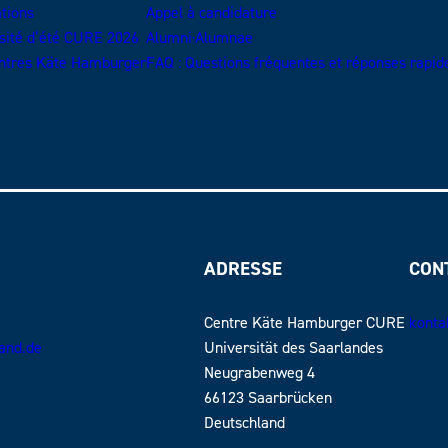
ations
Appel à candidature
sité d’été CURE 2026
Alumni·Alumnae
ntres Käte Hamburger
FAQ : Questions fréquentes et réponses rapid
ADRESSE
CON
Centre Käte Hamburger CURE
konta
land.de
Universität des Saarlandes
Neugrabenweg 4
66123 Saarbrücken
Deutschland