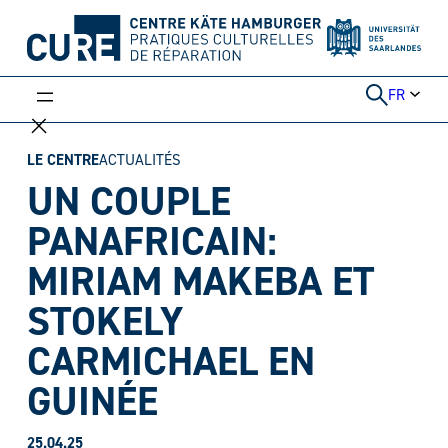
Aller
au
contenu
FR
LE CENTRE
ACTUALITÉS
UN COUPLE
PANAFRICAIN:
MIRIAM MAKEBA ET
STOKELY
CARMICHAEL EN
GUINÉE
25.04.25