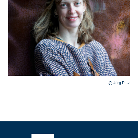
© Jörg Pütz