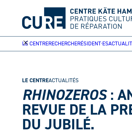
Aller
au
contenu
LE CENTRE
RECHERCHE
RÉSIDENT·ES
ACTUALI
LE CENTRE
ACTUALITÉS
RHINOZEROS
: A
REVUE DE LA PR
DU JUBILÉ.