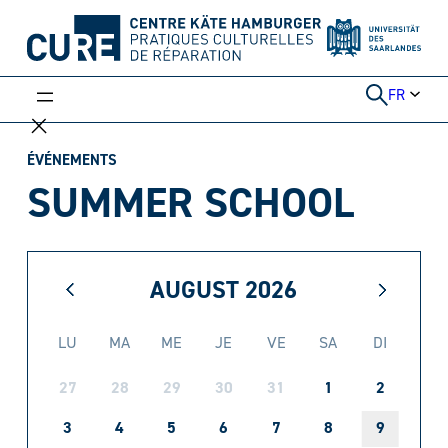
Aller
au
contenu
FR
ÉVÉNEMENTS
SUMMER SCHOOL
AUGUST
2026
LU
MA
ME
JE
VE
SA
DI
27
28
29
30
31
1
2
3
4
5
6
7
8
9