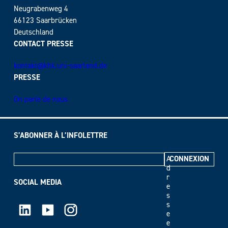
Neugrabenweg 4
66123 Saarbrücken
Deutschland
CONTACT PRESSE
kontakt@khk.uni-saarland.de
PRESSE
On parle de nous
S’ABONNER À L’INFOLETTRE
A
d
r
SOCIAL MEDIA
e
s
LinkedIn
Youtube
Instagram
s
e
e