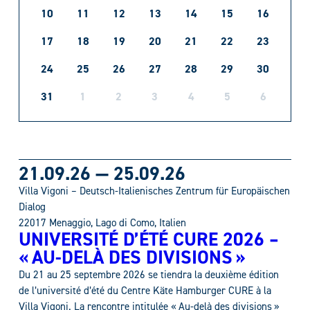
10
11
12
13
14
15
16
17
18
19
20
21
22
23
24
25
26
27
28
29
30
31
1
2
3
4
5
6
21.09.26
—
25.09.26
Villa Vigoni – Deutsch-Italienisches Zentrum für Europäischen
Dialog
22017 Menaggio, Lago di Como, Italien
UNIVERSITÉ D’ÉTÉ CURE 2026 –
« AU-DELÀ DES DIVISIONS »
Du 21 au 25 septembre 2026 se tiendra la deuxième édition
de l’université d’été du Centre Käte Hamburger CURE à la
Villa Vigoni. La rencontre intitulée « Au-delà des divisions »