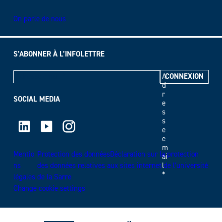
On parle de nous
S’ABONNER À L’INFOLETTRE
A
d
r
SOCIAL MEDIA
e
s
LinkedIn
Youtube
Instagram
s
e
e
m
Mentio
Protection des donnéesDéclaration sur la protection
ai
ns
des données relatives aux sites internet de l’université
l
*
légales
de la Sarre
Change cookie settings