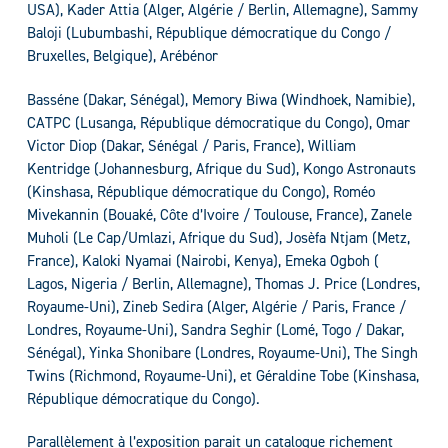
USA), Kader Attia (Alger, Algérie / Berlin, Allemagne), Sammy
Baloji (Lubumbashi, République démocratique du Congo /
Bruxelles, Belgique), Arébénor
Basséne (Dakar, Sénégal), Memory Biwa (Windhoek, Namibie),
CATPC (Lusanga, République démocratique du Congo), Omar
Victor Diop (Dakar, Sénégal / Paris, France), William
Kentridge (Johannesburg, Afrique du Sud), Kongo Astronauts
(Kinshasa, République démocratique du Congo), Roméo
Mivekannin (Bouaké, Côte d’Ivoire / Toulouse, France), Zanele
Muholi (Le Cap/Umlazi, Afrique du Sud), Josèfa Ntjam (Metz,
France), Kaloki Nyamai (Nairobi, Kenya), Emeka Ogboh (
Lagos, Nigeria / Berlin, Allemagne), Thomas J. Price (Londres,
Royaume-Uni), Zineb Sedira (Alger, Algérie / Paris, France /
Londres, Royaume-Uni), Sandra Seghir (Lomé, Togo / Dakar,
Sénégal), Yinka Shonibare (Londres, Royaume-Uni), The Singh
Twins (Richmond, Royaume-Uni), et Géraldine Tobe (Kinshasa,
République démocratique du Congo).
Parallèlement à l’exposition parait un catalogue richement