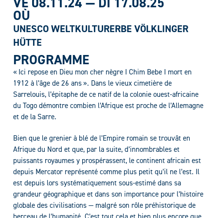
VE 08.11.24
—
DI 17.08.25
OÙ
UNESCO WELTKULTURERBE VÖLKLINGER
HÜTTE
PROGRAMME
« Ici repose en Dieu mon cher nègre I Chim Bebe I mort en
1912 à l’âge de 26 ans ». Dans le vieux cimetière de
Sarrelouis, l’épitaphe de ce natif de la colonie ouest-africaine
du Togo démontre combien l’Afrique est proche de l’Allemagne
et de la Sarre.
Bien que le grenier à blé de l’Empire romain se trouvât en
Afrique du Nord et que, par la suite, d’innombrables et
puissants royaumes y prospérassent, le continent africain est
depuis Mercator représenté comme plus petit qu’il ne l’est. Il
est depuis lors systématiquement sous-estimé dans sa
grandeur géographique et dans son importance pour l’histoire
globale des civilisations — malgré son rôle préhistorique de
berceau de l’humanité. C’est tout cela et bien plus encore que