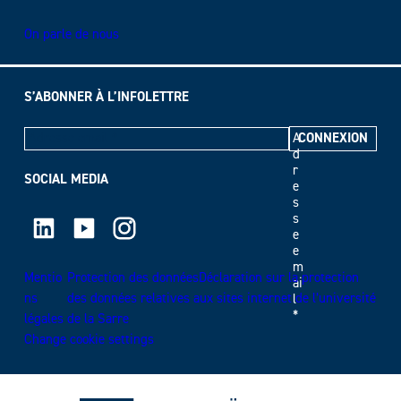
On parle de nous
S’ABONNER À L’INFOLETTRE
A
d
r
SOCIAL MEDIA
e
s
LinkedIn
Youtube
Instagram
s
e
e
m
Mentio
Protection des donnéesDéclaration sur la protection
ai
ns
des données relatives aux sites internet de l’université
l
*
légales
de la Sarre
Change cookie settings