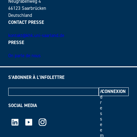
Neugrabenweg 4
66123 Saarbrücken
Deutschland
CONTACT PRESSE
kontakt@khk.uni-saarland.de
PRESSE
On parle de nous
S’ABONNER À L’INFOLETTRE
A
d
r
SOCIAL MEDIA
e
s
LinkedIn
Youtube
Instagram
s
e
e
m