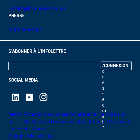
kontakt@khk.uni-saarland.de
PRESSE
On parle de nous
S’ABONNER À L’INFOLETTRE
A
d
r
SOCIAL MEDIA
e
s
LinkedIn
Youtube
Instagram
s
e
e
m
Mentio
Protection des donnéesDéclaration sur la protection
ai
ns
des données relatives aux sites internet de l’université
l
*
légales
de la Sarre
Change cookie settings