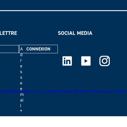
OLETTRE
SOCIAL MEDIA
A
d
LinkedIn
Youtube
Instagram
r
e
s
s
e
e
nnéesDéclaration sur la protection des données relatives aux sites in
m
ai
l
*