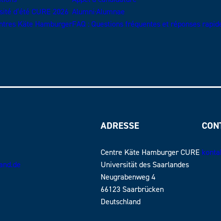
sité d’été CURE 2026
Alumni·Alumnae
ntres Käte Hamburger
FAQ : Questions fréquentes et réponses rapid
ADRESSE
CON
Centre Käte Hamburger CURE
konta
land.de
Universität des Saarlandes
Neugrabenweg 4
66123 Saarbrücken
Deutschland