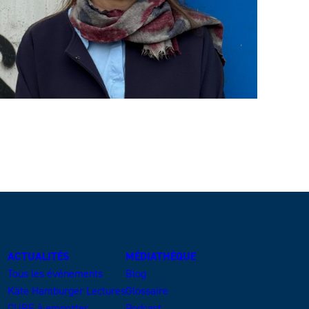
ACTUALITÉS
MÉDIATHÈQUE
Tous les événements
Blog
Käte Hamburger Lectures
Glossaire
CURE à emporter
Podcast