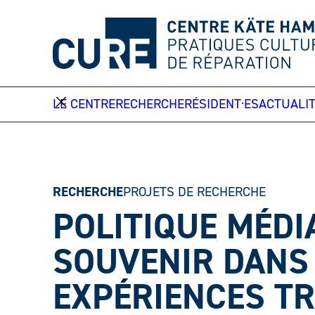
Aller
au
contenu
LE CENTRE
RECHERCHE
RÉSIDENT·ES
ACTUALI
RECHERCHE
PROJETS DE RECHERCHE
POLITIQUE MÉDI
SOUVENIR DANS 
EXPÉRIENCES T