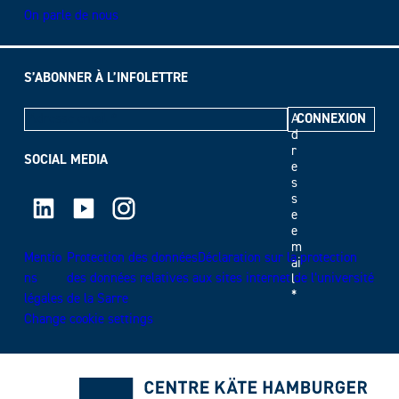
On parle de nous
S’ABONNER À L’INFOLETTRE
A
d
r
SOCIAL MEDIA
e
s
LinkedIn
Youtube
Instagram
s
e
e
m
Mentio
Protection des donnéesDéclaration sur la protection
ai
ns
des données relatives aux sites internet de l’université
l
*
légales
de la Sarre
Change cookie settings