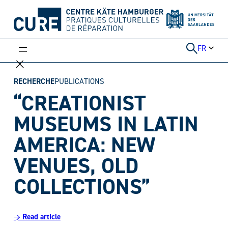
Aller
au
contenu
FR
RECHERCHE
PUBLICATIONS
“CREATIONIST
MUSEUMS IN LATIN
AMERICA: NEW
VENUES, OLD
COLLECTIONS”
→ Read article