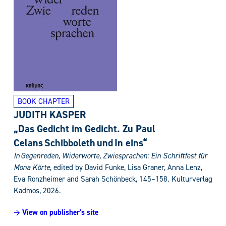
BOOK CHAPTER
JUDITH KASPER
„Das Gedicht im Gedicht. Zu Paul
Celans Schibboleth und In eins“
In
Gegenreden, Widerworte, Zwiesprachen
:
Ein Schriftfest für
Mona Körte
, edited by
David Funke, Lisa Graner, Anna Lenz,
Eva Ronzheimer and Sarah Schönbeck,
1
45–158. Kulturverlag
Kadmos, 2026.
→ View on publisher's site