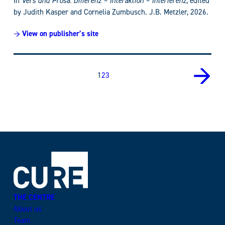
In
Vers und Prosa: Differenz – Interaktion – Interferenz
, edited
by Judith Kasper and Cornelia Zumbusch.
J.B. Metzler, 2026.
→ View on publisher’s site
Posts
→
→
1
2
3
navigation
THE CENTRE
About us
Team