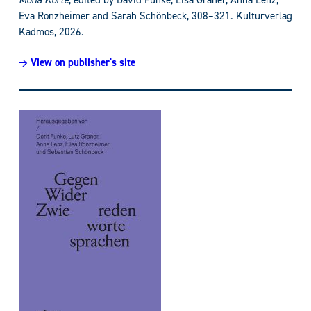
Mona Körte
, edited by
David Funke, Lisa Graner, Anna Lenz,
Eva Ronzheimer and Sarah Schönbeck, 308–321
. Kulturverlag
Kadmos, 2026.
→ View on publisher's site