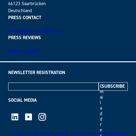
66123 Saarbrücken
Deutschland
PRESS CONTACT
kontakt@khk.uni-saarland.de
PRESS REVIEWS
Media Coverage
NEWSLETTER REGISTRATION
E
m
ai
SOCIAL MEDIA
l
a
LinkedIn
Youtube
Instagram
d
d
r
e
Legal notice
Privacy Notice for Saarland University Websites
s