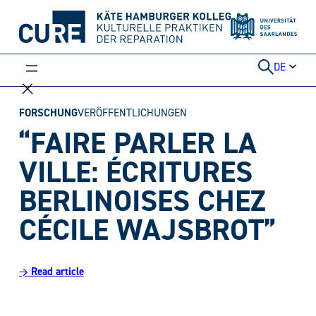
Weiter
zum
Inhalt
DE
FORSCHUNG
VERÖFFENTLICHUNGEN
“FAIRE PARLER LA
VILLE: ÉCRITURES
BERLINOISES CHEZ
CÉCILE WAJSBROT”
→ Read article