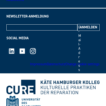
NEWSLETTER-ANMELDUNG
E
-
M
SOCIAL MEDIA
ai
l-
LinkedIn
Youtube
Instagram
A
d
r
e
Impressum
Datenschutz
Change cookie settings
s
s
e
*