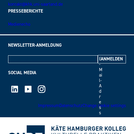
kontakt@khk.uni-saarland.de
PRESSEBERICHTE
Medienecho
NEWSLETTER-ANMELDUNG
E
-
M
SOCIAL MEDIA
ai
l-
LinkedIn
Youtube
Instagram
A
d
r
e
Impressum
Datenschutz
Change cookie settings
s
s
e
*