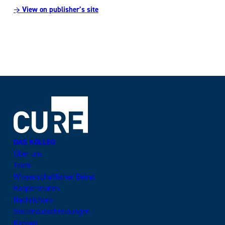
→ View on publisher’s site
DAS KOLLEG
Über uns
Team
Wissenschaftlicher Beirat
Kooperationen
Nachrichten
Stellenausschreibungen
Kontakt