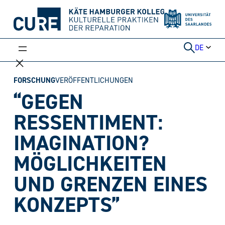
Weiter
zum
Inhalt
DE
FORSCHUNG
VERÖFFENTLICHUNGEN
“GEGEN
RESSENTIMENT:
IMAGINATION?
MÖGLICHKEITEN
UND GRENZEN EINES
KONZEPTS”