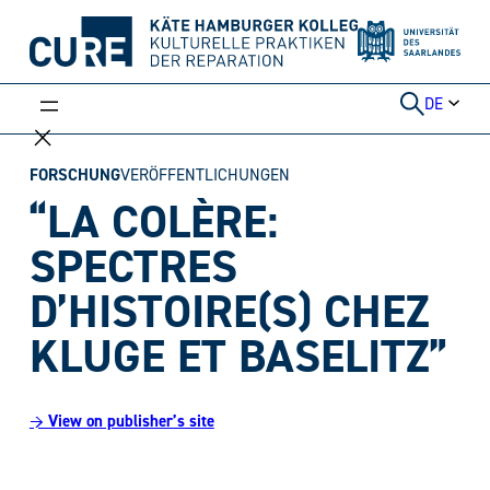
Weiter
zum
Inhalt
DE
FORSCHUNG
VERÖFFENTLICHUNGEN
“LA COLÈRE:
SPECTRES
D’HISTOIRE(S) CHEZ
KLUGE ET BASELITZ”
→ View on publisher’s site