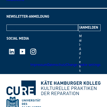
NEWSLETTER-ANMELDUNG
E
-
M
SOCIAL MEDIA
ai
l-
LinkedIn
Youtube
Instagram
A
d
r
e
Impressum
Datenschutz
Change cookie settings
s
s
e
*