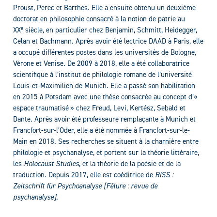
Proust, Perec et Barthes. Elle a ensuite obtenu un deuxième
doctorat en philosophie consacré à la notion de patrie au
e
XX
siècle, en particulier chez Benjamin, Schmitt, Heidegger,
Celan et Bachmann. Après avoir été lectrice DAAD à Paris, elle
a occupé différentes postes dans les universités de Bologne,
Vérone et Venise. De 2009 à 2018, elle a été collaboratrice
scientifique à l’institut de philologie romane de l’université
Louis-et-Maximilien de Munich. Elle a passé son habilitation
en 2015 à Potsdam avec une thèse consacrée au concept d’«
espace traumatisé » chez Freud, Levi, Kertész, Sebald et
Dante. Après avoir été professeure remplaçante à Munich et
Francfort-sur-l’Oder, elle a été nommée à Francfort-sur-le-
Main en 2018. Ses recherches se situent à la charnière entre
philologie et psychanalyse, et portent sur la théorie littéraire,
les
Holocaust Studies
, et la théorie de la poésie et de la
traduction. Depuis 2017, elle est coéditrice de
RISS :
Zeitschrift für Psychoanalyse
[Fêlure : revue de
psychanalyse]
.