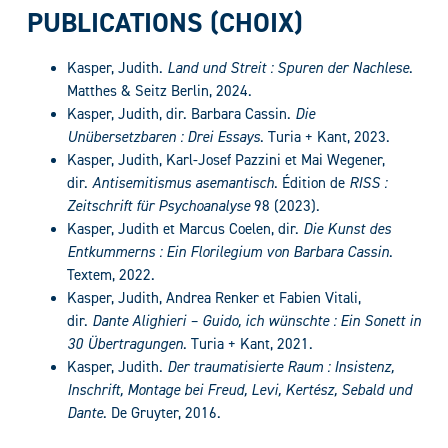
PUBLICATIONS (CHOIX)
Kasper, Judith.
Land und Streit : Spuren der Nachlese
.
Matthes & Seitz Berlin, 2024.
Kasper, Judith, dir. Barbara Cassin.
Die
Unübersetzbaren : Drei Essays
. Turia + Kant, 2023.
Kasper, Judith, Karl-Josef Pazzini et Mai Wegener,
dir.
Antisemitismus asemantisch
. Édition de
RISS :
Zeitschrift für Psychoanalyse
98 (2023).
Kasper, Judith et Marcus Coelen, dir.
Die Kunst des
Entkummerns : Ein Florilegium von Barbara Cassin
.
Textem, 2022.
Kasper, Judith, Andrea Renker et Fabien Vitali,
dir.
Dante Alighieri – Guido, ich wünschte : Ein Sonett in
30 Übertragungen
. Turia + Kant, 2021.
Kasper, Judith.
Der traumatisierte Raum : Insistenz,
Inschrift, Montage bei Freud, Levi, Kertész, Sebald und
Dante
. De Gruyter, 2016.