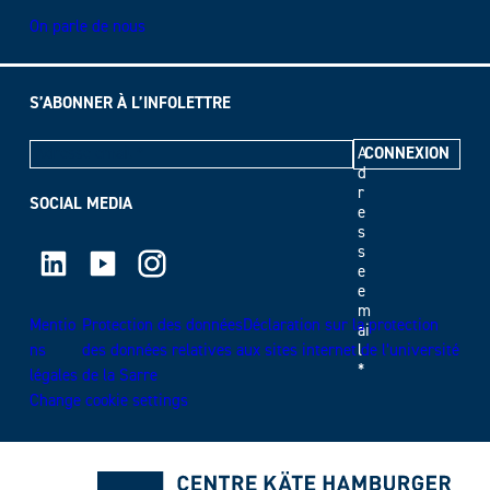
On parle de nous
S’ABONNER À L’INFOLETTRE
A
d
r
SOCIAL MEDIA
e
s
LinkedIn
Youtube
Instagram
s
e
e
m
Mentio
Protection des donnéesDéclaration sur la protection
ai
ns
des données relatives aux sites internet de l’université
l
*
légales
de la Sarre
Change cookie settings