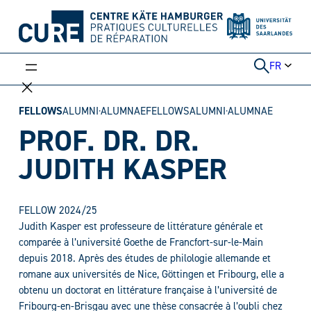
Aller
au
contenu
FR
FELLOWS
ALUMNI·ALUMNAE
FELLOWS
ALUMNI·ALUMNAE
PROF. DR. DR.
JUDITH KASPER
FELLOW 2024/25
Judith Kasper est professeure de littérature générale et
comparée à l’université Goethe de Francfort-sur-le-Main
depuis 2018. Après des études de philologie allemande et
romane aux universités de Nice, Göttingen et Fribourg, elle a
obtenu un doctorat en littérature française à l’université de
Fribourg-en-Brisgau avec une thèse consacrée à l’oubli chez