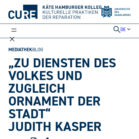
Weiter
zum
Inhalt
DE
MEDIATHEK
BLOG
„ZU DIENSTEN DES
VOLKES UND
ZUGLEICH
ORNAMENT DER
STADT“
JUDITH KASPER