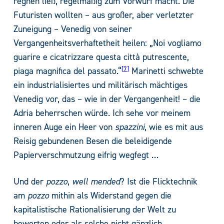
regnen ließ, regelmäßig zum Vorwurf macht. Die
Futuristen wollten – aus großer, aber verletzter
Zuneigung – Venedig von seiner
Vergangenheitsverhaftetheit heilen: „Noi vogliamo
guarire e cicatrizzare questa città putrescente,
7
piaga magnifica del passato.“
Marinetti schwebte
ein industrialisiertes und militärisch mächtiges
Venedig vor, das – wie in der Vergangenheit! – die
Adria beherrschen würde. Ich sehe vor meinem
inneren Auge ein Heer von
spazzini
, wie es mit aus
Reisig gebundenen Besen die beleidigende
Papierverschmutzung eifrig wegfegt …
Und der
pozzo
,
well mended
? Ist die Flicktechnik
am
pozzo
mithin als Widerstand gegen die
kapitalistische Rationalisierung der Welt zu
bewerten oder als solche nicht gänzlich