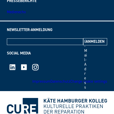
PRESSEBERICHTE
Medienecho
NEWSLETTER-ANMELDUNG
E
-
M
SOCIAL MEDIA
ai
l-
LinkedIn
Youtube
Instagram
A
d
r
e
Impressum
Datenschutz
Change cookie settings
s
s
e
*