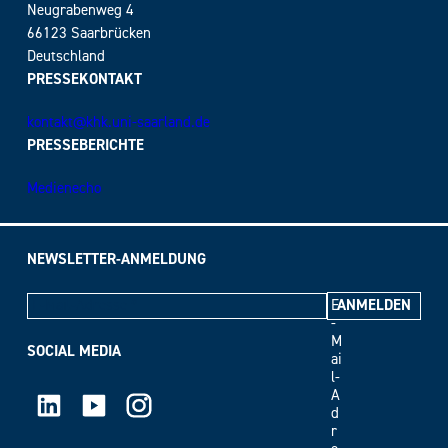
Neugrabenweg 4
66123 Saarbrücken
Deutschland
PRESSEKONTAKT
kontakt@khk.uni-saarland.de
PRESSEBERICHTE
Medienecho
NEWSLETTER-ANMELDUNG
E
-
M
SOCIAL MEDIA
ai
l-
LinkedIn
Youtube
Instagram
A
d
r