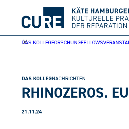
Weiter
zum
Inhalt
DAS KOLLEG
FORSCHUNG
FELLOWS
VERANSTA
DAS KOLLEG
NACHRICHTEN
RHINOZEROS. E
21.11.24