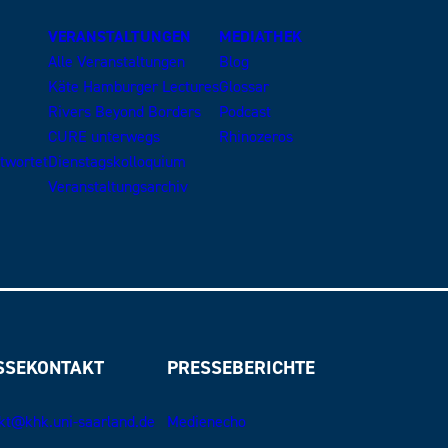
VERANSTALTUNGEN
MEDIATHEK
Alle Veranstaltungen
Blog
Käte Hamburger Lectures
Glossar
Rivers Beyond Borders
Podcast
CURE unterwegs
Rhinozeros
ntwortet
Dienstagskolloquium
Veranstaltungsarchiv
SSEKONTAKT
PRESSEBERICHTE
kt@khk.uni-saarland.de
Medienecho