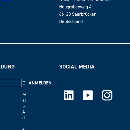
Neugrabenweg 4
66123 Saarbrücken
Deutschland
LDUNG
SOCIAL MEDIA
E
-
LinkedIn
Youtube
Instagram
M
ai
l-
A
d
r
e