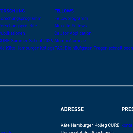
FORSCHUNG
FELLOWS
Forschungsprogramm
Fellowprogramm
Forschungsprojekte
Aktuelle Fellows
Publikationen
Call for Application
CURE Summer School 2026
Alumni:Alumnae
Die Käte Hamburger Kollegs
FAQ: Die häufigsten Fragen schnell bea
ADRESSE
PRE
Käte Hamburger Kolleg CURE
konta
land.de
Universität des Saarlandes