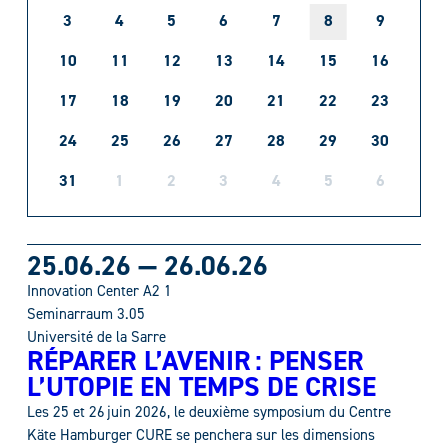
3
4
5
6
7
8
9
10
11
12
13
14
15
16
17
18
19
20
21
22
23
24
25
26
27
28
29
30
31
1
2
3
4
5
6
25.06.26
—
26.06.26
Innovation Center A2 1
Seminarraum 3.05
Université de la Sarre
RÉPARER L’AVENIR : PENSER
L’UTOPIE EN TEMPS DE CRISE
Les 25 et 26 juin 2026, le deuxième symposium du Centre
Käte Hamburger CURE se penchera sur les dimensions