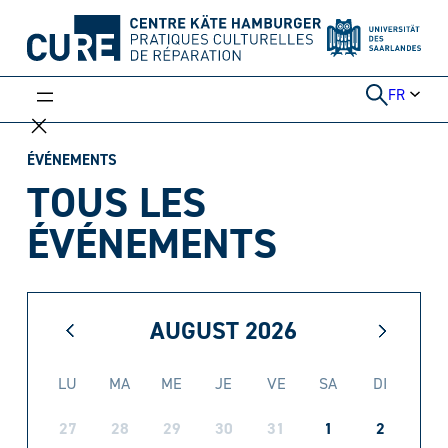
Aller
au
contenu
FR
ÉVÉNEMENTS
TOUS LES
ÉVÉNEMENTS
AUGUST
2026
LU
MA
ME
JE
VE
SA
DI
27
28
29
30
31
1
2