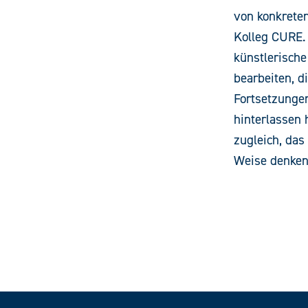
von konkrete
Kolleg CURE. 
künstlerisch
bearbeiten, d
Fortsetzunge
hinterlassen 
zugleich, das
Weise denken