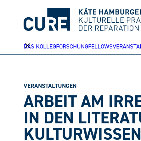
Weiter
zum
Inhalt
DAS KOLLEG
FORSCHUNG
FELLOWS
VERANSTA
VERANSTALTUNGEN
ARBEIT AM IRR
IN DEN LITERA
KULTURWISSE