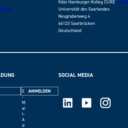
Käte Hamburger Kolleg CURE
konta
land.de
Universität des Saarlandes
Neugrabenweg 4
66123 Saarbrücken
Deutschland
LDUNG
SOCIAL MEDIA
E
-
LinkedIn
Youtube
Instagram
M
ai
l-
A
d