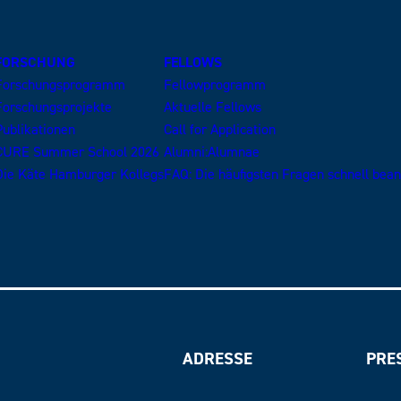
FORSCHUNG
FELLOWS
Forschungsprogramm
Fellowprogramm
Forschungsprojekte
Aktuelle Fellows
Publikationen
Call for Application
CURE Summer School 2026
Alumni:Alumnae
Die Käte Hamburger Kollegs
FAQ: Die häufigsten Fragen schnell bea
ADRESSE
PRE