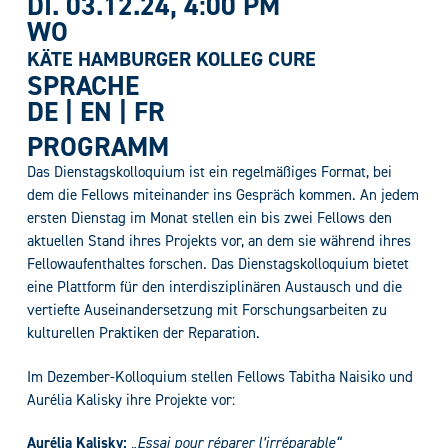
DI. 03.12.24
, 4:00 PM
WO
KÄTE HAMBURGER KOLLEG CURE
SPRACHE
DE | EN | FR
PROGRAMM
Das Dienstagskolloquium ist ein regelmäßiges Format, bei
dem die Fellows miteinander ins Gespräch kommen. An jedem
ersten Dienstag im Monat stellen ein bis zwei Fellows den
aktuellen Stand ihres Projekts vor, an dem sie während ihres
Fellowaufenthaltes forschen. Das Dienstagskolloquium bietet
eine Plattform für den interdisziplinären Austausch und die
vertiefte Auseinandersetzung mit Forschungsarbeiten zu
kulturellen Praktiken der Reparation.
Im Dezember-Kolloquium stellen Fellows Tabitha Naisiko und
Aurélia Kalisky ihre Projekte vor:
Aurélia Kalisky:
„Essai pour réparer l’irréparable“