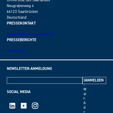
Universität des Saarlandes
Neugrabenweg 4
66123 Saarbrücken
Deutschland
PRESSEKONTAKT
kontakt@khk.uni-saarland.de
PRESSEBERICHTE
Medienecho
NEWSLETTER-ANMELDUNG
E
-
M
SOCIAL MEDIA
ai
l-
LinkedIn
Youtube
Instagram
A
d
r