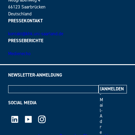
Neugrabenweg 4
66123 Saarbrücken
Deutschland
PRESSEKONTAKT
kontakt@khk.uni-saarland.de
PRESSEBERICHTE
Medienecho
NEWSLETTER-ANMELDUNG
E
-
M
SOCIAL MEDIA
ai
l-
LinkedIn
Youtube
Instagram
A
d
r
e