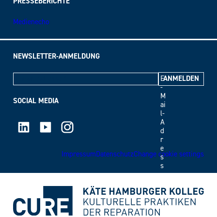
PRESSEBERICHTE
Medienecho
NEWSLETTER-ANMELDUNG
E
-
M
SOCIAL MEDIA
ai
l-
LinkedIn
Youtube
Instagram
A
d
r
e
Impressum
Datenschutz
Change cookie settings
s
s
e
*