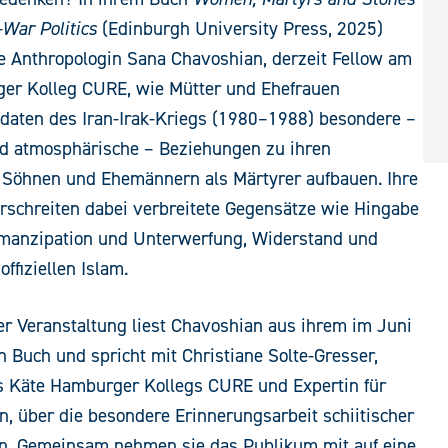
-War Politics
(Edinburgh University Press, 2025)
e Anthropologin Sana Chavoshian, derzeit Fellow am
er Kolleg CURE, wie Mütter und Ehefrauen
ldaten des Iran-Irak-Kriegs (1980–1988) besondere –
nd atmosphärische – Beziehungen zu ihren
 Söhnen und Ehemännern als Märtyrer aufbauen. Ihre
rschreiten dabei verbreitete Gegensätze wie Hingabe
 Emanzipation und Unterwerfung, Widerstand und
ffiziellen Islam.
r Veranstaltung liest Chavoshian aus ihrem im Juni
 Buch und spricht mit Christiane Solte-Gresser,
es Käte Hamburger Kollegs CURE und Expertin für
, über die besondere Erinnerungsarbeit schiitischer
an. Gemeinsam nehmen sie das Publikum mit auf eine