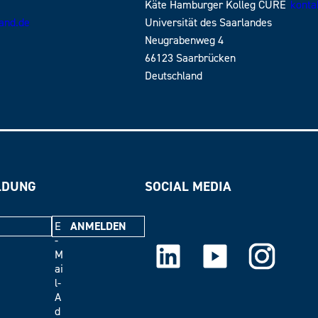
Käte Hamburger Kolleg CURE
konta
land.de
Universität des Saarlandes
Neugrabenweg 4
66123 Saarbrücken
Deutschland
LDUNG
SOCIAL MEDIA
E
-
LinkedIn
Youtube
Instagram
M
ai
l-
A
d