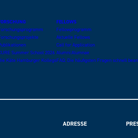
FORSCHUNG
FELLOWS
Forschungsprogramm
Fellowprogramm
Forschungsprojekte
Aktuelle Fellows
Publikationen
Call for Application
CURE Summer School 2026
Alumni:Alumnae
Die Käte Hamburger Kollegs
FAQ: Die häufigsten Fragen schnell bea
ADRESSE
PRE