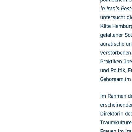
in Iran’s Post
untersucht di
Käte Hamburg
gefallener So
auratische u
verstorbenen
Praktiken übe
und Politik,
Gehorsam im o
Im Rahmen de
erscheinenden
Direktorin d
Traumkulturen
Frauen im Ir