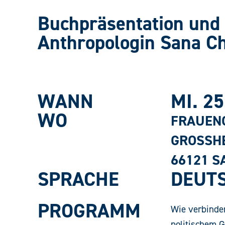
Buchpräsentation und 
Anthropologin Sana C
WANN
MI. 25
WO
FRAUEN
GROSSHE
121 SA
SPRACHE
DEUT
PROGRAMM
Wie verbinde
politischem 